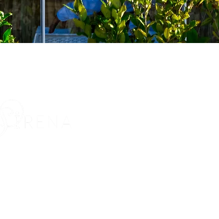
CONTACT US
:
R
+39 0789759499
+
+39 3393921683
sintoniagroup@gmail.com
M
+
Marina di Porto Pozzo, 07028 Santa
s
Teresa di Gallura