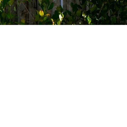
ESTAURANT:
39 3273112514
ARINA:
39 3773437018
intoniaboat@gmail.com